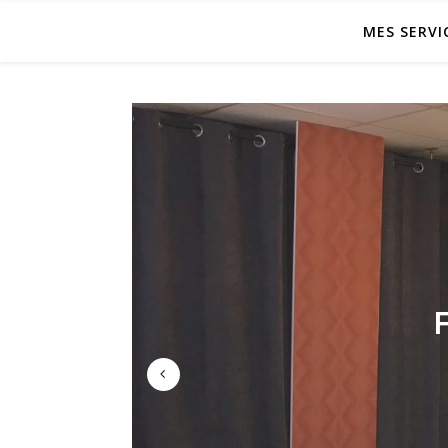
MES SERVI
ADAP
VER
RETAI