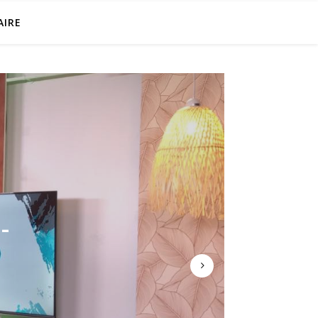
AIRE
NG DE
PLUS
-
OVID19