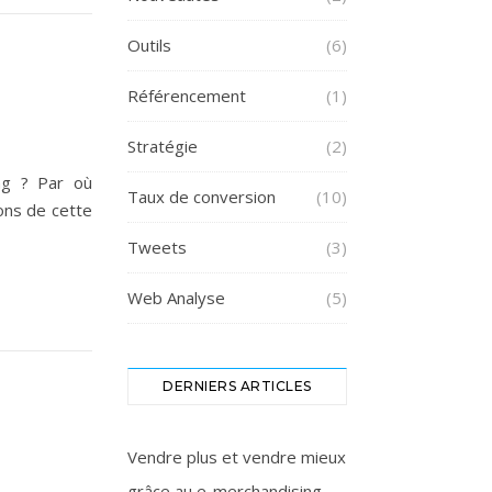
Outils
(6)
Référencement
(1)
Stratégie
(2)
ng ? Par où
Taux de conversion
(10)
ons de cette
Tweets
(3)
Web Analyse
(5)
DERNIERS ARTICLES
Vendre plus et vendre mieux
grâce au e-merchandising