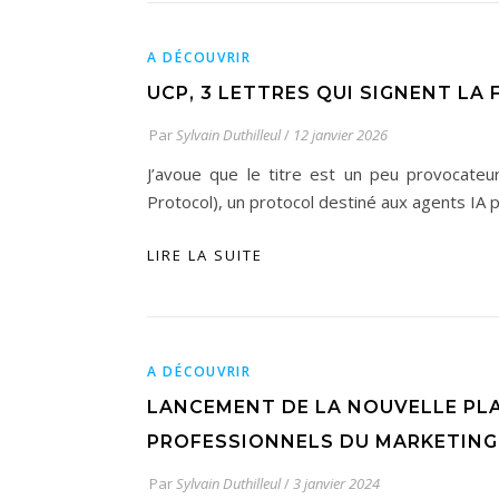
A DÉCOUVRIR
UCP, 3 LETTRES QUI SIGNENT LA
Par
Sylvain Duthilleul
/
12 janvier 2026
J’avoue que le titre est un peu provocateu
Protocol), un protocol destiné aux agents IA
LIRE LA SUITE
A DÉCOUVRIR
LANCEMENT DE LA NOUVELLE PLAT
PROFESSIONNELS DU MARKETING 
Par
Sylvain Duthilleul
/
3 janvier 2024