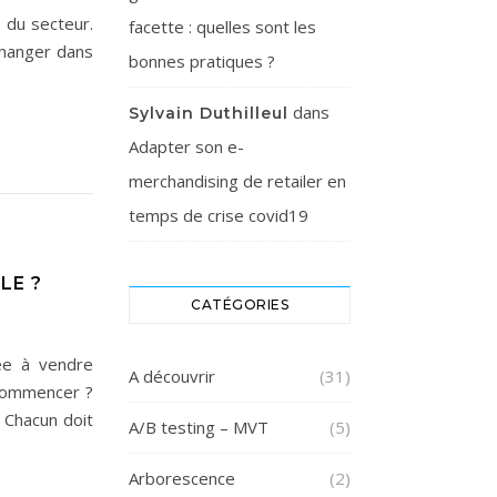
 du secteur.
facette : quelles sont les
changer dans
bonnes pratiques ?
dans
Sylvain Duthilleul
Adapter son e-
merchandising de retailer en
temps de crise covid19
LE ?
CATÉGORIES
ée à vendre
A découvrir
(31)
 commencer ?
! Chacun doit
A/B testing – MVT
(5)
Arborescence
(2)