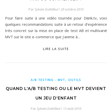
Par
Sylvain Duthilleul
/
29 octobre 2010
Pour faire suite à une vidéo tournée pour Diiink.tv, voici
quelques recommandations suite à un retour d’expérience
très concret sur la mise en place de test AB et multivarié
MVT sur le site e-commerce que j’anime à…
LIRE LA SUITE
,
A/B TESTING - MVT
OUTILS
QUAND L’A/B TESTING OU LE MVT DEVIENT
UN JEU D’ENFANT
Par
Sylvain Duthilleul
/
13 août 2010