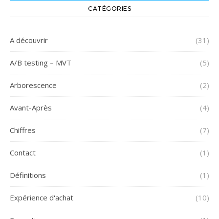
CATÉGORIES
A découvrir
(31)
A/B testing – MVT
(5)
Arborescence
(2)
Avant-Après
(4)
Chiffres
(7)
Contact
(1)
Définitions
(1)
Expérience d'achat
(10)