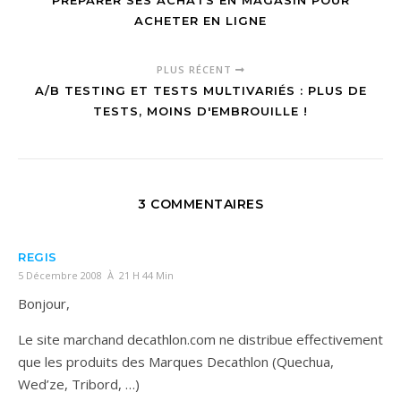
PRÉPARER SES ACHATS EN MAGASIN POUR
ACHETER EN LIGNE
PLUS RÉCENT
A/B TESTING ET TESTS MULTIVARIÉS : PLUS DE
TESTS, MOINS D'EMBROUILLE !
3 COMMENTAIRES
REGIS
5 Décembre 2008 À 21 H 44 Min
Bonjour,
Le site marchand decathlon.com ne distribue effectivement
que les produits des Marques Decathlon (Quechua,
Wed’ze, Tribord, …)