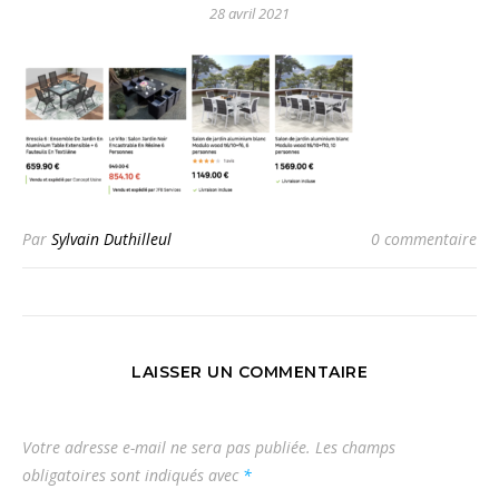
28 avril 2021
Par
Sylvain Duthilleul
0 commentaire
LAISSER UN COMMENTAIRE
Votre adresse e-mail ne sera pas publiée.
Les champs
obligatoires sont indiqués avec
*