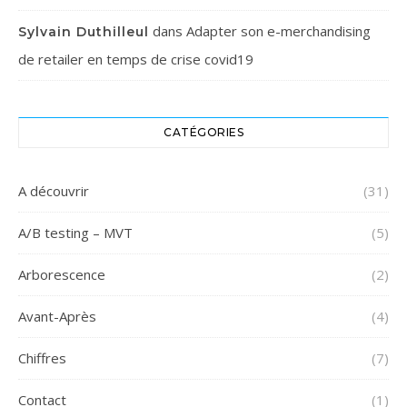
dans
Adapter son e-merchandising
Sylvain Duthilleul
de retailer en temps de crise covid19
CATÉGORIES
A découvrir
(31)
A/B testing – MVT
(5)
Arborescence
(2)
Avant-Après
(4)
Chiffres
(7)
Contact
(1)