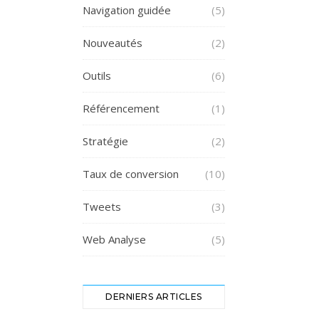
Navigation guidée
(5)
Nouveautés
(2)
Outils
(6)
Référencement
(1)
Stratégie
(2)
Taux de conversion
(10)
Tweets
(3)
Web Analyse
(5)
DERNIERS ARTICLES