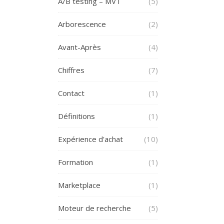
A/B testing – MVT
(5)
Arborescence
(2)
Avant-Après
(4)
Chiffres
(7)
Contact
(1)
Définitions
(1)
Expérience d'achat
(10)
Formation
(1)
Marketplace
(1)
Moteur de recherche
(5)